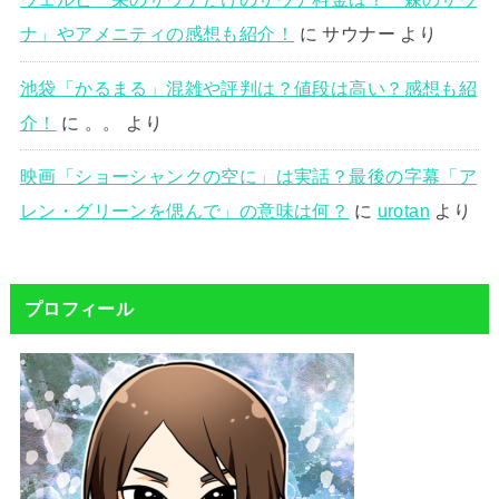
ナ」やアメニティの感想も紹介！
に
サウナー
より
池袋「かるまる」混雑や評判は？値段は高い？感想も紹
介！
に
。。
より
映画「ショーシャンクの空に」は実話？最後の字幕「ア
レン・グリーンを偲んで」の意味は何？
に
urotan
より
プロフィール