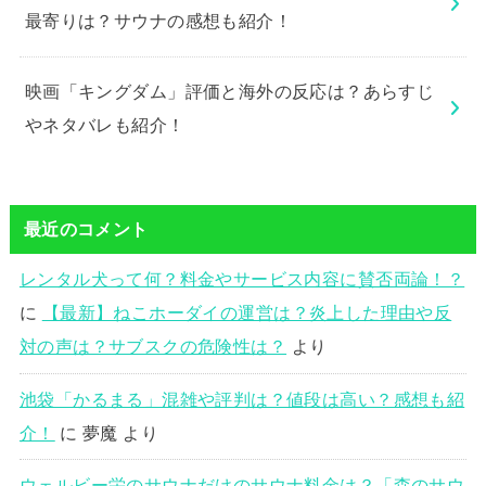
最寄りは？サウナの感想も紹介！
映画「キングダム」評価と海外の反応は？あらすじ
やネタバレも紹介！
最近のコメント
レンタル犬って何？料金やサービス内容に賛否両論！？
に
【最新】ねこホーダイの運営は？炎上した理由や反
対の声は？サブスクの危険性は？
より
池袋「かるまる」混雑や評判は？値段は高い？感想も紹
介！
に
夢魔
より
ウェルビー栄のサウナだけのサウナ料金は？「森のサウ