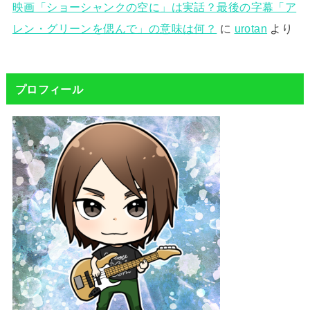
映画「ショーシャンクの空に」は実話？最後の字幕「ア
レン・グリーンを偲んで」の意味は何？
に
urotan
より
プロフィール