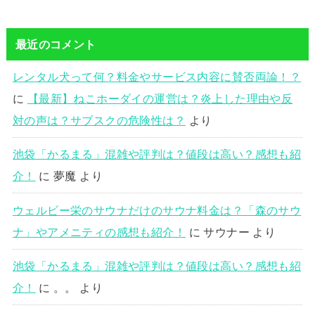
最近のコメント
レンタル犬って何？料金やサービス内容に賛否両論！？
に
【最新】ねこホーダイの運営は？炎上した理由や反
対の声は？サブスクの危険性は？
より
池袋「かるまる」混雑や評判は？値段は高い？感想も紹
介！
に
夢魔
より
ウェルビー栄のサウナだけのサウナ料金は？「森のサウ
ナ」やアメニティの感想も紹介！
に
サウナー
より
池袋「かるまる」混雑や評判は？値段は高い？感想も紹
介！
に
。。
より