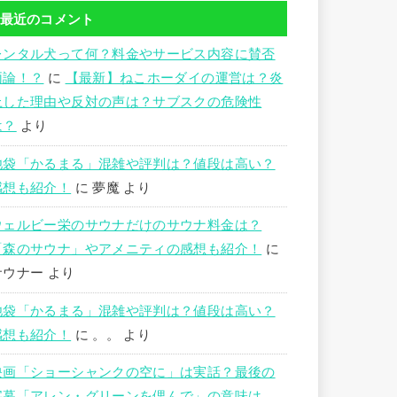
最近のコメント
レンタル犬って何？料金やサービス内容に賛否
両論！？
に
【最新】ねこホーダイの運営は？炎
上した理由や反対の声は？サブスクの危険性
は？
より
池袋「かるまる」混雑や評判は？値段は高い？
感想も紹介！
に
夢魔
より
ウェルビー栄のサウナだけのサウナ料金は？
「森のサウナ」やアメニティの感想も紹介！
に
サウナー
より
池袋「かるまる」混雑や評判は？値段は高い？
感想も紹介！
に
。。
より
映画「ショーシャンクの空に」は実話？最後の
字幕「アレン・グリーンを偲んで」の意味は