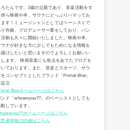
うろたんです。3歳の父親であり、音楽活動をす
る傍ら映画や本、サウナにどっぷりハマってお
ります！ミュージシャンとしてはベーシストで
あり作曲、プロデューサー業をしており、バン
ド活動も久々に開始いたしました。映画や本、
サウナが好きな方に少しでもためになる情報を
お届けしたいと思いますのでよろしくお願いい
たします。 映画音楽にも焦点をあてたブログを
書いております。また、音楽とスポーツ、サウ
ナをコンセプトとしたブランド「Primal Blue」
を設立
rimal Blueホームページはこちら
バンド「whoareyou??」のベーシストとしても
活動しています。
hoareyou??ホームページはこちら
運営者情報の詳細はこちら