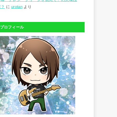
何？
に
urotan
より
プロフィール