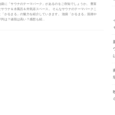
池袋に「サウナのテーマパーク」があるのをご存知でしょうか。 豊富
なサウナ＆水風呂＆外気浴スペース。 そんなサウナのテーマパークこ
と「かるまる」の魅力を紹介していきます。 池袋「かるまる」混雑や
評判は？値段は高い？感想も紹...