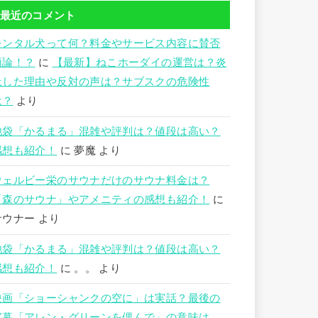
最近のコメント
レンタル犬って何？料金やサービス内容に賛否
両論！？
に
【最新】ねこホーダイの運営は？炎
上した理由や反対の声は？サブスクの危険性
は？
より
池袋「かるまる」混雑や評判は？値段は高い？
感想も紹介！
に
夢魔
より
ウェルビー栄のサウナだけのサウナ料金は？
「森のサウナ」やアメニティの感想も紹介！
に
サウナー
より
池袋「かるまる」混雑や評判は？値段は高い？
感想も紹介！
に
。。
より
映画「ショーシャンクの空に」は実話？最後の
字幕「アレン・グリーンを偲んで」の意味は