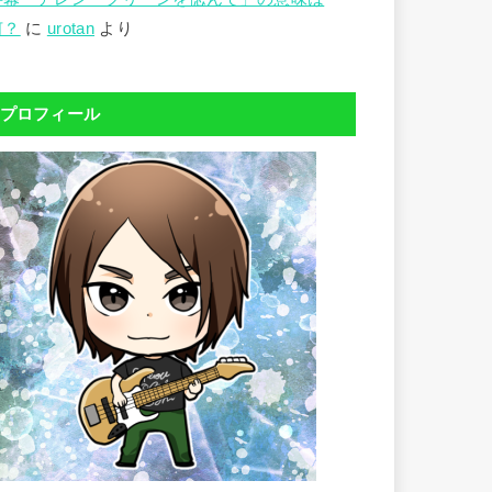
何？
に
urotan
より
プロフィール