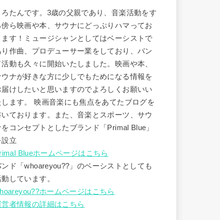
うろたんです。3歳の父親であり、音楽活動をす
る傍ら映画や本、サウナにどっぷりハマってお
ります！ミュージシャンとしてはベーシストで
あり作曲、プロデューサー業をしており、バン
ド活動も久々に開始いたしました。映画や本、
サウナが好きな方に少しでもためになる情報を
お届けしたいと思いますのでよろしくお願いい
たします。 映画音楽にも焦点をあてたブログを
書いております。また、音楽とスポーツ、サウ
ナをコンセプトとしたブランド「Primal Blue」
を設立
rimal Blueホームページはこちら
バンド「whoareyou??」のベーシストとしても
活動しています。
hoareyou??ホームページはこちら
運営者情報の詳細はこちら