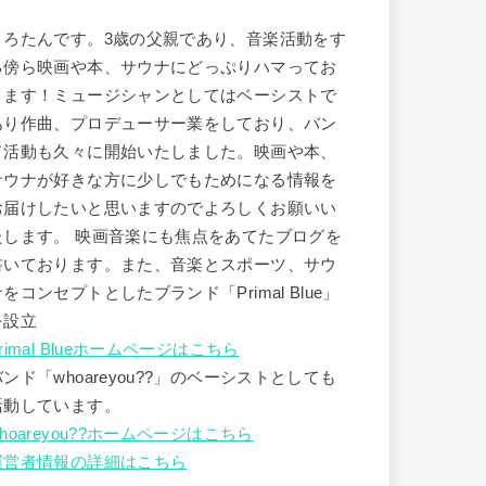
うろたんです。3歳の父親であり、音楽活動をす
る傍ら映画や本、サウナにどっぷりハマってお
ります！ミュージシャンとしてはベーシストで
あり作曲、プロデューサー業をしており、バン
ド活動も久々に開始いたしました。映画や本、
サウナが好きな方に少しでもためになる情報を
お届けしたいと思いますのでよろしくお願いい
たします。 映画音楽にも焦点をあてたブログを
書いております。また、音楽とスポーツ、サウ
ナをコンセプトとしたブランド「Primal Blue」
を設立
rimal Blueホームページはこちら
バンド「whoareyou??」のベーシストとしても
活動しています。
hoareyou??ホームページはこちら
運営者情報の詳細はこちら