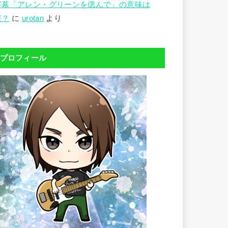
字幕「アレン・グリーンを偲んで」の意味は
何？
に
urotan
より
プロフィール