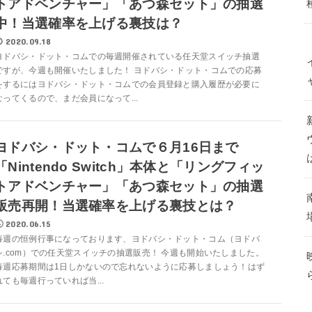
トアドベンチャー」「あつ森セット」の抽選
中！当選確率を上げる裏技は？
2020.09.18
ヨドバシ・ドット・コムでの毎週開催されている任天堂スイッチ抽選
ですが、今週も開催いたしました！ ヨドバシ・ドット・コムでの応募
をするにはヨドバシ・ドット・コムでの会員登録と購入履歴が必要に
なってくるので、まだ会員になって...
ヨドバシ・ドット・コムで６月16日まで
「Nintendo Switch」本体と「リングフィッ
トアドベンチャー」「あつ森セット」の抽選
販売再開！当選確率を上げる裏技とは？
2020.06.15
毎週の恒例行事になっております、ヨドバシ・ドット・コム（ヨドバ
シ.com）での任天堂スイッチの抽選販売！ 今週も開始いたしました。
毎週応募期間は1日しかないので忘れないように応募しましょう！はず
れても毎週行っていれば当...