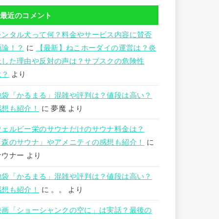
最近のコメント
レンタル犬って何？料金やサービス内容に賛否
両論！？
に
【最新】ねこホーダイの運営は？炎
上した理由や反対の声は？サブスクの危険性
は？
より
池袋「かるまる」混雑や評判は？値段は高い？
感想も紹介！
に
夢魔
より
ウェルビー栄のサウナだけのサウナ料金は？
「森のサウナ」やアメニティの感想も紹介！
に
サウナー
より
池袋「かるまる」混雑や評判は？値段は高い？
感想も紹介！
に
。。
より
映画「ショーシャンクの空に」は実話？最後の